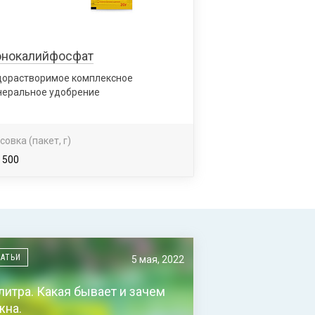
нокалийфосфат
дорастворимое комплексное
неральное удобрение
совка (пакет, г)
, 500
ТАТЬИ
5 мая, 2022
литра. Какая бывает и зачем
жна.