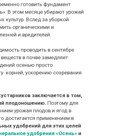
временно готовить фундамент
ь». В этом месяце убирают урожай
х культур. Вслед за уборкой
мить органическими и
езней и вредителей.
димость проводить в сентябре
 веществ в почве замедляет
ждений осенью просто
у корней, ускорению созревания
устарников заключается в том,
ий плодоношению.
Поэтому для
нием урожая плодов и ягод в
то достигается применением в
ьных удобрений для этих целей
неральное удобрения «Осень»
и