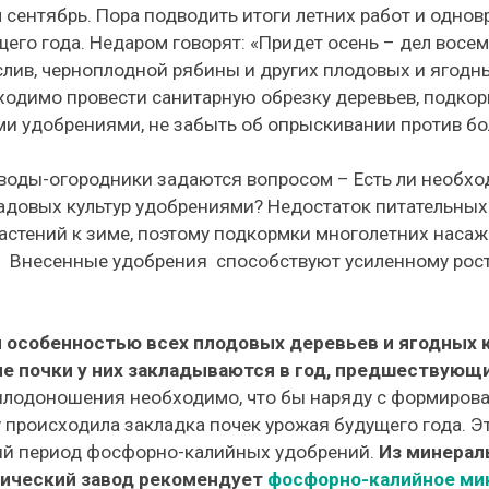
 сентябрь. Пора подводить итоги летних работ и одно
его года. Недаром говорят: «Придет осень – дел восем
 слив, черноплодной рябины и других плодовых и ягодны
ходимо провести санитарную обрезку деревьев, подкор
и удобрениями, не забыть об опрыскивании против бол
воды-огородники задаются вопросом – Есть ли необхо
адовых культур удобрениями? Недостаток питательных
растений к зиме, поэтому подкормки многолетних наса
 Внесенные удобрения способствуют усиленному рост
 особенностью всех плодовых деревьев и ягодных к
е почки у них закладываются в год, предшествующ
плодоношения необходимо, что бы наряду с формирова
 происходила закладка почек урожая будущего года. Э
ий период фосфорно-калийных удобрений.
Из минерал
мический завод рекомендует
фосфорно-калийное ми