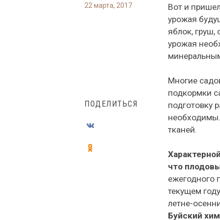
22 марта, 2017
Вот и пришел
урожая будущ
яблок, груш,
урожая необ
минеральным
Многие садо
подкормки с
ПОДЕЛИТЬСЯ
подготовку 
необходимы.
тканей.
Характерной
что плодовы
ежегодного 
текущем году
летне-осенн
Буйский хи