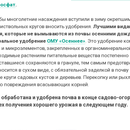
осфат
.
обы многолетние насаждения вступили в зиму окрепши
иствольных кругов вносить удобрения.
Лучшими видам
ия, которые не вымываются из почвы осенними дож
ральное удобрение
ОМУ «Осеннее»
. Это удобрение к
 и микроэлементов, закрепленных в органоминеральной
ходимые растениям питательные вещества постепенно 
оставшиеся сохраняются в грануле, тем самым предотв
осится в сухом виде, с обязательной заделкой в почв
 круги садовых кустов и деревьев. Перекопку или рыхл
 повреждения всасывающих корней.
к обработана и удобрена почва в конце садово-ого
ех получения хорошего урожая в следующем году.