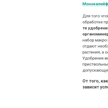
Моно
кали
йф
Для того чт
обработке пр
те удобрен
органомине
набор макро-
отдают необ
растения, а 
Удобрение вн
приствольные
допускающую
От того, ка
зависит усп