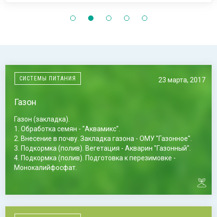
СИСТЕМЫ ПИТАНИЯ
23 марта, 2017
Газон
Газон (закладка).
1. Обработка семян - "Аквамикс".
2. Внесение в почву. Закладка газона - ОМУ "Газонное".
3. Подкормка (полив). Вегетация - Акварин "Газонный".
4. Подкормка (полив). Подготовка к перезимовке -
Монокалийфосфат.
Газон (растущий, 2-й и последующие года).
1. Подкормка. Весеннее отрастание - ОМУ "Газонное"
2. Подкормка (опрыскивание) - "Аквамикс"
3. Подкормка (полив). Вегетация - Акварин "Газонный".