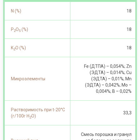
N (%)
18
P
O
(%)
18
2
5
K
O (%)
18
2
Fe (ДТПА) – 0,054%; Zn
(ЭДТА) – 0,014%; Cu
Микроэлементы
(ЭДТА) – 0,01%; Mn
(ЭДТА) – 0,042%; Mo –
0,004%; B – 0,02%
Растворимость при t-20°С
33,3
(г/100г Н
О)
2
Смесь порошка и гранул