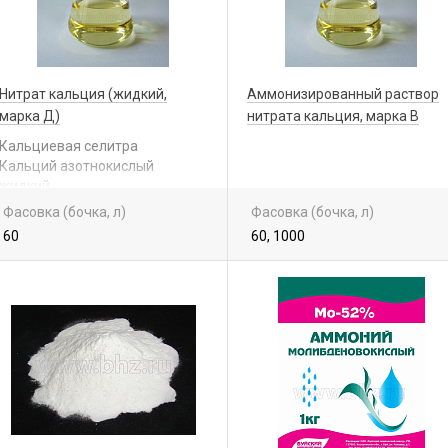
Нитрат кальция (жидкий,
Аммонизированный раствор
марка Д)
нитрата кальция, марка В
Кальциевая селитра
Кальций азотнокислый
жидкий
Са(NО
)
x nН
О
3
2
2
Фасовка (бочка, л)
Фасовка (бочка, л)
60
60, 1000