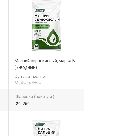
Магний сернокислый, марка В
(7-водный)
Сульфат магния
MgSO
x7H
O
4
2
Фасовка (пакет, кг)
20, 750