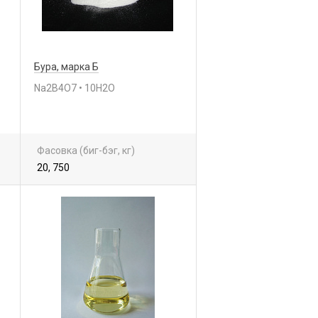
Бура, марка Б
Na2B4O7 • 10H2O
Фасовка (биг-бэг, кг)
20, 750