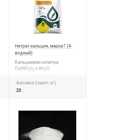
Нитрат кальция, марка Г (4-
водный)
Кальциевая селитра
Са(NО
)
x 4Н
О
3
2
2
Кальций азотнокислый
(4-х водный)
Фасовка (пакет, кг)
20