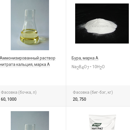
Аммонизированный раствор
Бура, марка А
нитрата кальция, марка А
Na
B
O
• 10H
O
2
4
7
2
Фасовка (бочка, л)
Фасовка (биг-бэг, кг)
60, 1000
20, 750