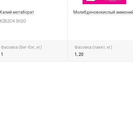
Калий метаборат
Молибденовокислый аммони
K2B2O4·3H2O
Фасовка (биг-бэг, кг)
Фасовка (пакет, кг)
1
1, 20