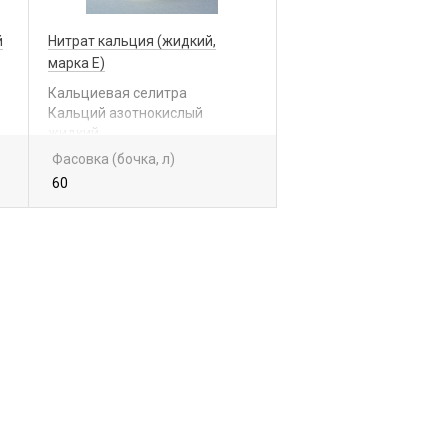
й
Нитрат кальция (жидкий,
марка Е)
Кальциевая селитра
Кальций азотнокислый
жидкий
Са(NО
)
x nН
О
3
2
2
Фасовка (бочка, л)
60