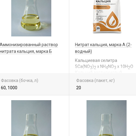
Аммонизированный раствор
Нитрат кальция, марка А (2-
нитрата кальция, марка Б
водный)
Кальциевая селитра
5Са(NО
)
x NH
NO
x 10Н
О
3
2
4
3
2
Кальций азотнокислый
Фасовка (бочка, л)
Фасовка (пакет, кг)
60, 1000
20