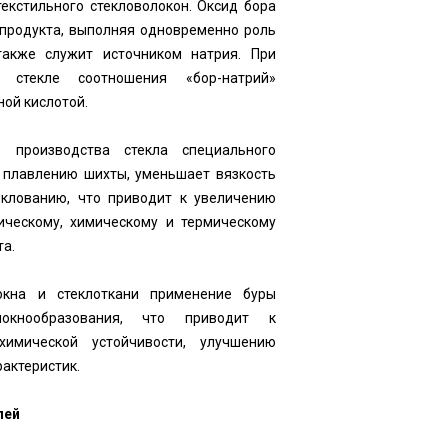
текстильного стекловолокон. Оксид бора
 продукта, выполняя одновременно роль
акже служит источником натрия. При
 стекле соотношения «бор-натрий»
ной кислотой.
е производства стекла специального
т плавлению шихты, уменьшает вязкость
теклованию, что приводит к увеличению
ническому, химическому и термическому
та.
окна и стеклоткани применение буры
локнообразования, что приводит к
химической устойчивости, улучшению
рактеристик.
лей