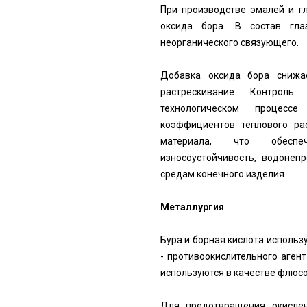
При производстве эмалей и гл
оксида бора. В состав гл
неорганического связующего.
Добавка оксида бора снижае
растрескивание. Контрол
технологическом процессе
коэффициентов теплового ра
материала, что обеспеч
износоустойчивость, водонеп
средам конечного изделия.
Металлургия
Бура и борная кислота использ
- противоокислительного аген
используются в качестве флюсо
Для предотвращения окислен