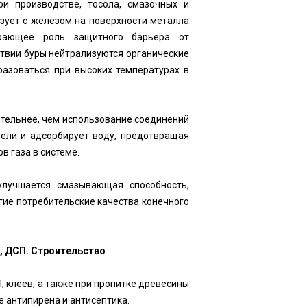
ри производстве, тосола, смазочных и
азует с железом на поверхности металла
грающее роль защитного барьера от
тствии буры нейтрализуются органические
разоваться при высоких температурах в
тельнее, чем использование соединений
 гели и адсорбирует воду, предотвращая
в газа в системе.
улучшается смазывающая способность,
гие потребительские качества конечного
, ДСП. Строительство
, клеев, а также при пропитке древесины
е антипирена и антисептика.