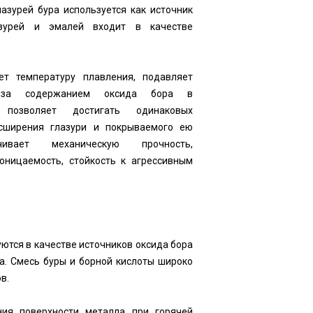
азурей бура используется как источник
азурей и эмалей входит в качестве
т температуру плавления, подавляет
ь за содержанием оксида бора в
 позволяет достигать одинаковых
сширения глазури и покрываемого ею
ивает механическую прочность,
роницаемость, стойкость к агрессивным
уются в качестве источников оксида бора
та. Смесь буры и борной кислоты широко
в.
ия поверхности металла при горячей