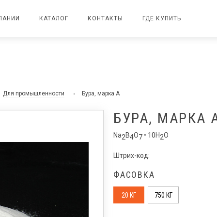
ПАНИИ
КАТАЛОГ
КОНТАКТЫ
ГДЕ КУПИТЬ
Для промышленности
Бура, марка А
БУРА, МАРКА 
Na
B
O
• 10H
O
2
4
7
2
Штрих-код:
ФАСОВКА
20 КГ
750 КГ