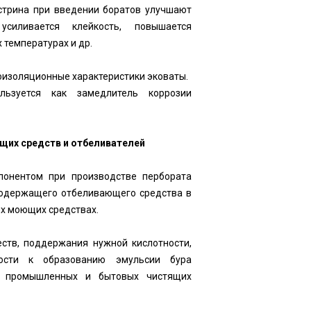
кстрина при введении боратов улучшают
 усиливается клейкость, повышается
х температурах и др.
оизоляционные характеристики эковаты.
льзуется как замедлитель коррозии
щих средств и отбеливателей
понентом при производстве пербората
содержащего отбеливающего средства в
х моющих средствах.
ств, поддержания нужной кислотности,
ности к образованию эмульсии бура
х промышленных и бытовых чистящих