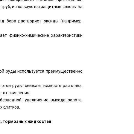
е труб, используются защитные флюсы на
ид бора растворяет оксиды (например,
ает физико-химические характеристики
той руды используется преимущественно
лотой руды: снижает вязкость расплава,
 от окисления.
езводной: увеличение выхода золота,
х слитков.
к, тормозных жидкостей