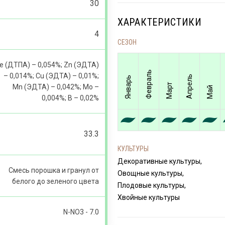
30
ХАРАКТЕРИСТИКИ
4
СЕЗОН
e (ДТПА) – 0,054%; Zn (ЭДТА)
Февраль
– 0,014%; Cu (ЭДТА) – 0,01%;
Апрель
Январь
Март
Mn (ЭДТА) – 0,042%; Mo –
Май
0,004%; B – 0,02%
33.3
КУЛЬТУРЫ
Декоративные культуры,
Смесь порошка и гранул от
Овощные культуры,
белого до зеленого цвета
Плодовые культуры,
Хвойные культуры
N-NO 3 - 7.0