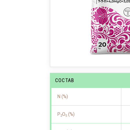
СОСТАВ
N (%)
P
O
(%)
2
5