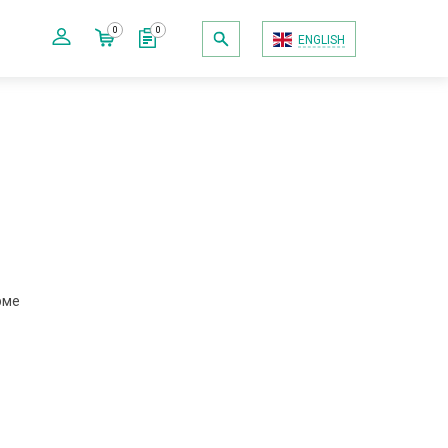
0
0
ENGLISH
рме