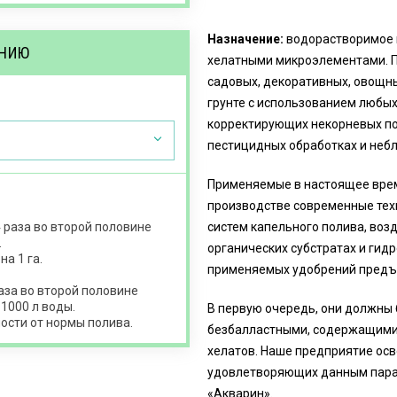
Назначение:
водорастворимое 
ЕНИЮ
хелатными микроэлементами. П
садовых, декоративных, овощн
грунте с использованием любых
корректирующих некорневых под
пестицидных обработках и небл
Применяемые в настоящее врем
производстве современные тех
 раза во второй половине
систем капельного полива, воз
.
органических субстратах и гидро
на 1 га.
применяемых удобрений предъ
аза во второй половине
 1000 л воды.
В первую очередь, они должны
ости от нормы полива.
безбалластными, содержащими
хелатов. Наше предприятие осв
удовлетворяющих данным пара
«Акварин».