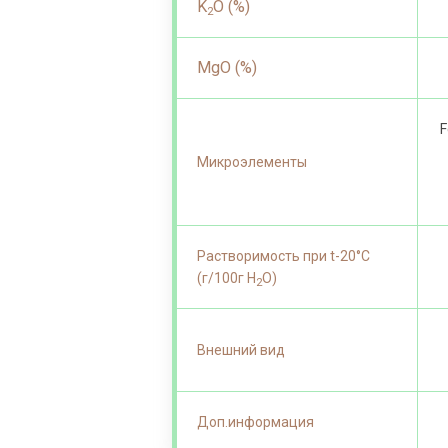
K
O (%)
2
MgO (%)
F
Микроэлементы
Растворимость при t-20°С
(г/100г Н
О)
2
Внешний вид
Доп.информация