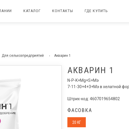
ПАНИИ
КАТАЛОГ
КОНТАКТЫ
ГДЕ КУПИТЬ
Для сельхозпредприятий
Акварин 1
АКВАРИН 1
N-P-K+Mg+S+Мэ
7-11-30+4+3+Мэ в хелатной фо
Штрих-код: 4607019654802
ФАСОВКА
20 КГ