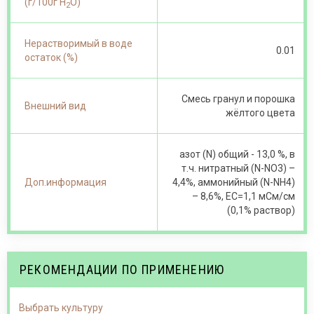
(г/100г Н
О)
2
Нерастворимый в воде
0.01
остаток (%)
Смесь гранул и порошка
Внешний вид
жёлтого цвета
азот (N) общий - 13,0 %, в
т.ч. нитратный (N-NО3) –
Доп.информация
4,4%, аммонийный (N-NH4)
– 8,6%, ЕС=1,1 мСм/см
(0,1% раствор)
РЕКОМЕНДАЦИИ ПО ПРИМЕНЕНИЮ
Выбрать культуру