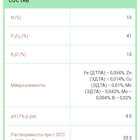
СОСТАВ
N (%)
13
P
O
(%)
41
2
5
K
O (%)
13
2
Fe (ДТПА) – 0,054%; Zn
(ЭДТА) – 0,014%; Cu
Микроэлементы
(ЭДТА) – 0,01%; Mn
(ЭДТА) – 0,042%; Mo –
0,004%; B – 0,02%
pH (1% p-pa)
4.0
Растворимость при t-20°С
33.3