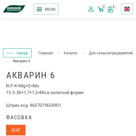
0
0
МЕНЮ
Назад
Главная
Каталог
Для сельхозпредприятий
Акварин 6
АКВАРИН 6
N-P-K+Mg+S+Мэ
15-5-30+1,7+1,3+Мэ в хелатной форме
Штрих-код: 4607019654901
ФАСОВКА
20 КГ