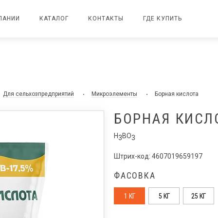
ПАНИИ
КАТАЛОГ
КОНТАКТЫ
ГДЕ КУПИТЬ
Для сельхозпредприятий
Микроэлементы
Борная кислота
БОРНАЯ КИСЛ
H
BO
3
3
Штрих-код: 4607019659197
ФАСОВКА
1 КГ
5 КГ
25 КГ