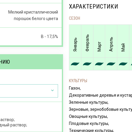
ХАРАКТЕРИСТИКИ
Мелкий кристаллический
СЕЗОН
порошок белого цвета
В - 17,5%
Февраль
Апрель
Январь
Март
Май
ЕНИЮ
КУЛЬТУРЫ
Газон,
Декоративные деревья и куста
Зеленные культуры,
Зерновые, зернобобовые культ
Овощные культуры,
аствор;
Плодовые культуры,
одный раствор;
Технические культуры,