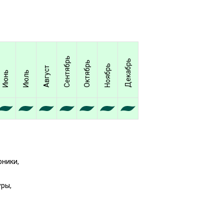
Сентябрь
Декабрь
Октябрь
Ноябрь
Август
Июнь
Июль
рники,
уры,