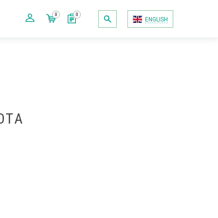
0
0
ENGLISH
ОТА