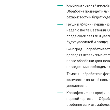
Клубника - ранней весной
Обработка приведет к лу
сахаристости и будет чуд
Груши и яблони - первый р
неделю после цветения. 
опадающей завязи и увел
будут увесистей и слаще;
Виноград — обрабатываетс
проводят независимо от ф
после обработки даст вел
последствии необходимо б
Томаты —обработка в фазу
количество завязей повыси
увесистость;
Картофель — как профила
паршой картофеля. Обраб
особенно если это заболе