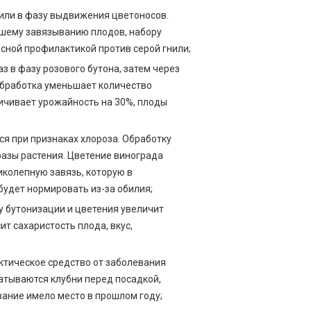
 или в фазу выдвижения цветоносов.
чшему завязыванию плодов, набору
есной профилактикой против серой гнили;
аз в фазу розового бутона, затем через
Обработка уменьшает количество
ичивает урожайность на 30%, плоды
я при признаках хлороза. Обработку
азы растения. Цветение винограда
иколепную завязь, которую в
удет нормировать из-за обилия;
 бутонизации и цветения увеличит
т сахаристость плода, вкус,
ктическое средство от заболевания
атываются клубни перед посадкой,
вание имело место в прошлом году;