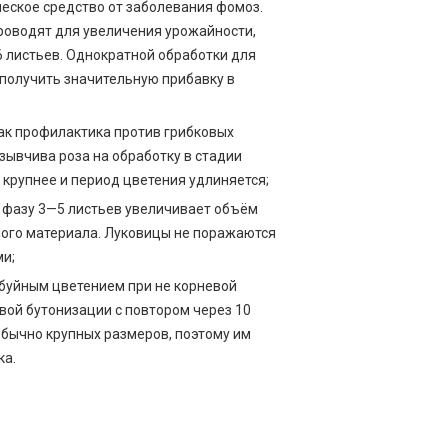
еское средство от заболевания фомоз.
роводят для увеличения урожайности,
6 листьев. Однократной обработки для
получить значительную прибавку в
ак профилактика против грибковых
зывчива роза на обработку в стадии
 крупнее и период цветения удлиняется;
 фазу 3—5 листьев увеличивает объём
ного материала. Луковицы не поражаются
и;
 буйным цветением при не корневой
вой бутонизации с повтором через 10
обычно крупных размеров, поэтому им
ка.