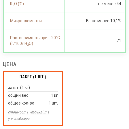
K
O (%)
не менее 44
2
Микроэлементы
В - не менее 10,1%
Растворимость при t-20°С
71
(г/100г Н
О)
2
ЦЕНА
ПАКЕТ (1 ШТ.)
за шт. (1 кг)
общий вес
1
кг
общее кол-во
1
шт.
стоимость уточняйте
у менеджера