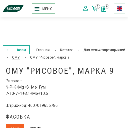
0
0
МЕНЮ
Назад
Главная
Каталог
Для сельхозпредприятий
ОМУ
ОМУ "Рисовое", марка 9
ОМУ "РИСОВОЕ", МАРКА 9
Рисовое
N-P-K+Mg+S+Мэ+Гум.
7-10-7+1+3,1+Мэ+10,5
Штрих-код: 4607019655786
ФАСОВКА