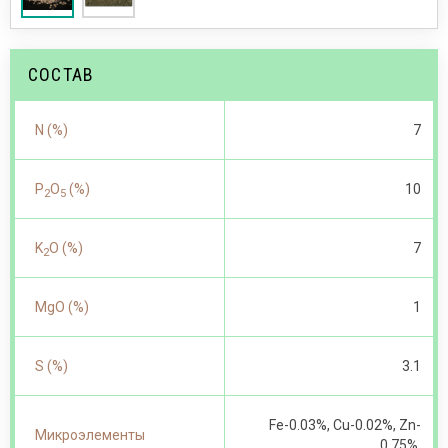
СОСТАВ
N (%)
7
P
O
(%)
10
2
5
K
O (%)
7
2
MgO (%)
1
S (%)
3.1
Fe-0.03%, Cu-0.02%, Zn-
Микроэлементы
0.75%.