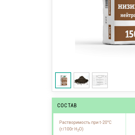
СОСТАВ
Растворимость при t-20°С
(г/100г Н
О)
2