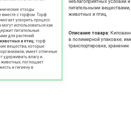
неблагоприятных условий 
питательными веществами, 
анические отходы
животных и птиц.
 вместе с торфом. Торф
помогает ускорить процесс
 могут использоваться как
одержит питательные
Описание товара:
Кипованн
ыми для растений.
в полимерной упаковке, им
животных и птиц:
торф
транспортировке, хранении.
кие вещества, которые
оорганизмов; имеет отличные
т удерживать влагу и
я животных; поглощает
есть и гигиену в