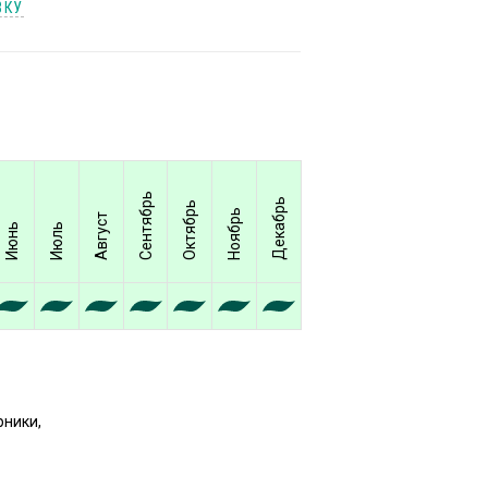
ВКУ
Сентябрь
Декабрь
Октябрь
Ноябрь
Август
Июнь
Июль
рники,