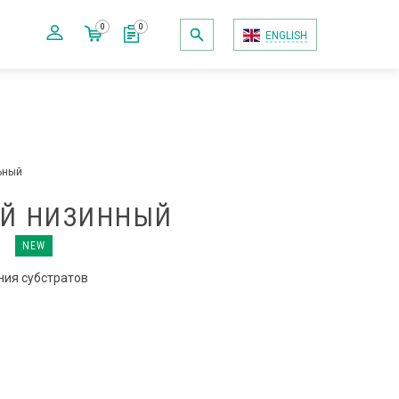
0
0
ENGLISH
ьный
Й НИЗИННЫЙ
Й
NEW
ния субстратов