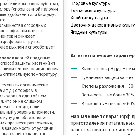
Плодовые культуры,
рлит или кокосовый субстрат,
лору (споры сенной палочки
Технические культуры,
ные удобрения или биогумус
Хвойные культуры,
та.
Цветочно-декоративные культу
ольшинства огородных
 как торф защищает от
Ягодные культуры
нентов и снижает
икрофлоры в грунте;
олее рыхлой и способствует
Агротехнические характер
морозов
корней плодовых
 способ защиты растений от
орошими теплоизоляционными
Кислотность рН
– не м
HCL
ь оптимальную температуру
Гуминовые вещества – не
:
смешать органические
Степень разложения – 30
и т.д.) с торфом в
Зольность – не более 30%
отходов на один объем
я, что он не слишком
Влажность – не более 60
 немного воды, если
альный уровень влажности;
Назначение товара:
Торф п
ю кучу для обеспечения
приготовления питательных
ния процесса разложения;
 в зависимости от условий
качества почвы, повышению
пользованию в качестве