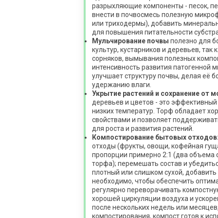
разрыхляющие компоненты - песок, пе
внести в почвосмесь полезную микроф
или триходермы), добавить минераль
для повышения питательности субстра
Мульчирование почвы
полезно для б
культур, кустарников и деревьев, так
сорняков, вымывания полезных компо
интенсивность развития патогенной м
улучшает структуру почвы, делая её б
удержанию влаги.
Укрытие растений и сохранение от 
деревьев и цветов - это эффективный
низких температур. Торф обладает х
свойствами и позволяет поддерживат
для роста и развития растений.
Компостирование бытовых отходов
отходы (фрукты, овощи, кофейная гуща 
пропорции примерно 2:1 (два объема 
торфа); перемешать состав и убедитьс
плотный или слишком сухой, добавить
необходимо, чтобы обеспечить оптим
регулярно переворачивать компостну
хорошей циркуляции воздуха и ускоре
после нескольких недель или месяцев,
компостирования, компост готов к ис