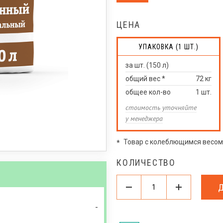
ЦЕНА
УПАКОВКА (1 ШТ.)
за шт. (150 л)
общий вес *
72
кг
общее кол-во
1
шт.
стоимость уточняйте
у менеджера
Товар с колеблющимся весом
*
КОЛИЧЕСТВО
-