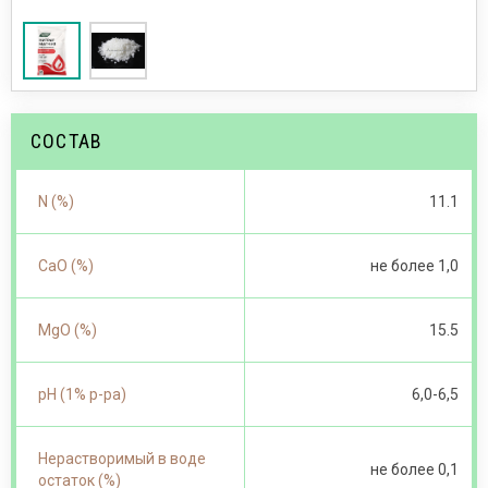
СОСТАВ
N (%)
11.1
CaO (%)
не более 1,0
MgO (%)
15.5
pH (1% p-pa)
6,0-6,5
Нерастворимый в воде
не более 0,1
остаток (%)