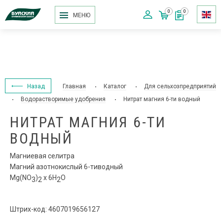
0
0
МЕНЮ
Назад
Главная
Каталог
Для сельхозпредприятий
Водорастворимые удобрения
Нитрат магния 6-ти водный
НИТРАТ МАГНИЯ 6-ТИ
ВОДНЫЙ
Магниевая селитра
Магний азотнокислый 6-тиводный
Mg(NО
)
x 6Н
О
3
2
2
Штрих-код: 4607019656127