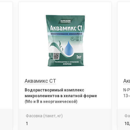
Аквамикс СТ
Ак
Водорастворимый комплекс
N-
микроэлементов в хелатной форме
13-
(Мо и В в неорганической)
Фасовка (пакет, кг)
Фа
1
10,