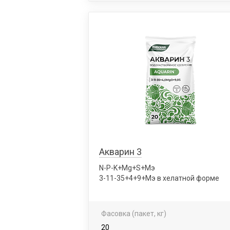
Акварин 3
N-P-K+Mg+S+Мэ
3-11-35+4+9+Мэ в хелатной форме
Фасовка (пакет, кг)
20