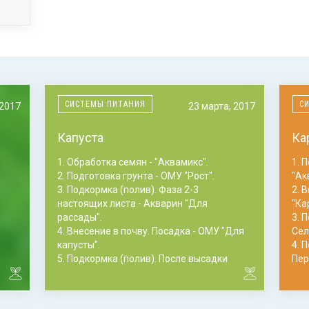
СИСТЕМЫ ПИТАНИЯ
С
 2017
23 марта, 2017
Капуста
Ка
1. Обработка семян - "Аквамикс".
1. 
2. Подготовка грунта - ОМУ "Рост".
"Ак
3. Подкормка (полив). Фаза 2-3
2. 
настоящих листа - Акварин "Для
"Ка
рассады".
3. 
4. Внесение в почву. Посадка - ОМУ "Для
Сел
капусты".
4. 
5. Подкормка (полив). После высадки
Пер
рассады - Акварин "Овощной".
"Ун
6. Подкормка (полив). После 1-ой
5. 
подкормки - Акварин "Овощной".
цве