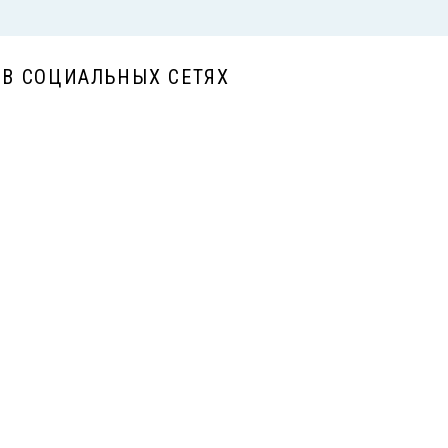
7. Подкормка (полив). После 2-ой
подкормки - Акварин "Овощной".
 В СОЦИАЛЬНЫХ СЕТЯХ