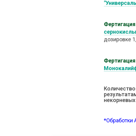
"Универсаль
Фертигация 
сернокислы
дозировке 1,5
Фертигация 
Монокалий
Количество
результата
некорневых 
*Обработки 