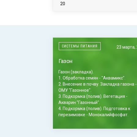
20
СИСТЕМЫ ПИТАНИЯ
23 марта,
Газон
Газон (закладка).
1. Обработка семян - "Аквамикс".
2. Внесение в почву. Закладка газона -
ОМУ "Газонное".
3. Подкормка (полив). Вегетация -
Акварин "Газонный".
4. Подкормка (полив). Подготовка к
перезимовке - Монокалийфосфат.
Газон (растущий, 2-й и последующие
года).