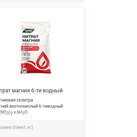
трат магния 6-ти водный
гниевая селитра
ний азотнокислый 6-тиводный
(NО
)
x 6Н
О
3
2
2
совка (пакет, кг)