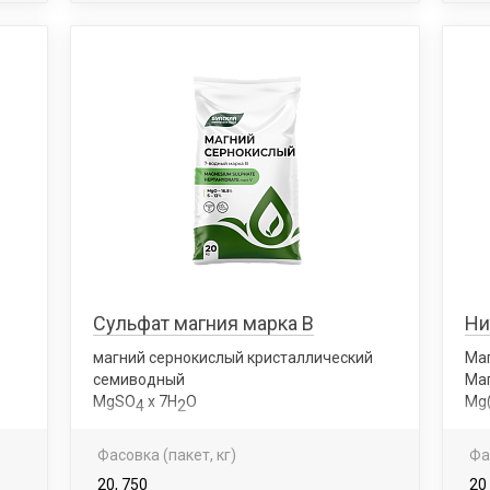
Сульфат магния марка В
Ни
магний сернокислый кристаллический
Ма
семиводный
Маг
MgSO
х 7Н
О
Mg
4
2
Фасовка (пакет, кг)
Фа
20, 750
20