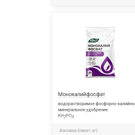
Монокалийфосфат
водорастворимое фосфорно-калийно
минеральное удобрение
КН
РO
2
4
Фасовка (пакет, кг)