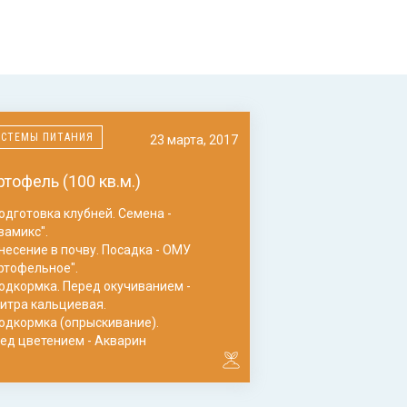
ИСТЕМЫ ПИТАНИЯ
23 марта, 2017
ртофель (100 кв.м.)
Подготовка клубней. Семена -
вамикс".
Внесение в почву. Посадка - ОМУ
ртофельное".
Подкормка. Перед окучиванием -
итра кальциевая.
Подкормка (опрыскивание).
ед цветением - Акварин
иверсальный".
Подкормка (опрыскивание). После
тения - Акварин "Картофельный".