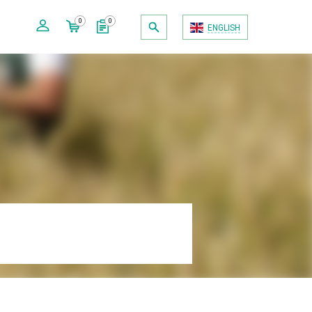
0
0
ENGLISH