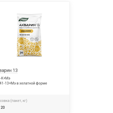
варин 13
P-K+Мэ
41-13+Мэ в хелатной форме
совка (пакет, кг)
 20