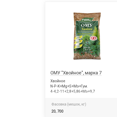
ОМУ "Хвойное", марка 7
Хвойное
N-P-K+Mg+S+Мэ+Гум.
4-4,2-11+2,8+5,86+Мэ+9,7
Фасовка (мешок, кг)
20, 700