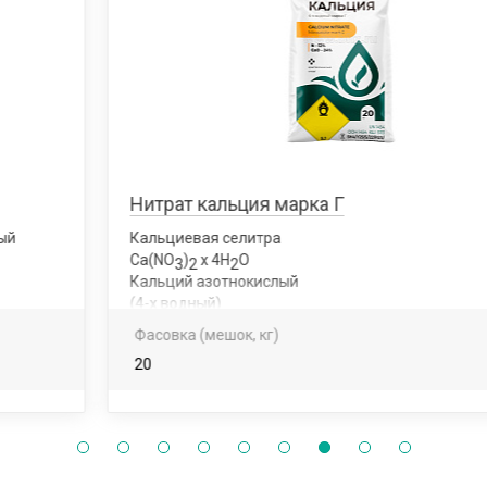
Нитрат кальция марка Г
Кальциевая селитра
Са(NО
)
x 4Н
О
3
2
2
Кальций азотнокислый
(4-х водный)
Фасовка (мешок, кг)
20