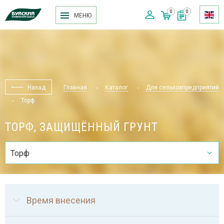
0
0
МЕНЮ
Назад
Главная
Каталог
Для сельхозпредприятий
Торф
ТОРФ, ЗАЩИЩЁННЫЙ ГРУНТ
Торф
Время внесения