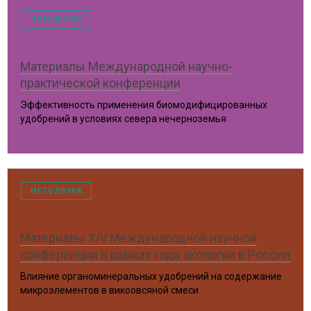
МЕТОДИЧКА
Материалы Международной научно-
практической конференции
Эффективность применения биомодифицированных
удобрений в условиях севера нечерноземья
Курск, 2017 год
МЕТОДИЧКА
Материалы XIV Международной научной
конференции в рамках года экологии в России
Влияние органоминеральных удобрений на содержание
микроэлементов в викоовсяной смеси